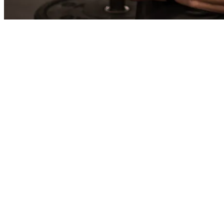
Koncept
Jag har skapat ett koncept för dig som vill bli starkare,
smidigare och få en uthållighet som verkligen håller,
både i och utanför gymmet. Träningen är enkel att följa,
men utmanande nog för att ge dig riktiga resultat.
Jag finns med dig varje steg på vägen, för att peppa,
pusha och se till att du utvecklas mer än du trodde var
möjligt.
Är du redo att bli ditt starkaste jag? Då kör vi, häng med!
Vad du får ut av the Erik's träningsgrupp
Fysiska tester genomförs med jämna mellanrum för att